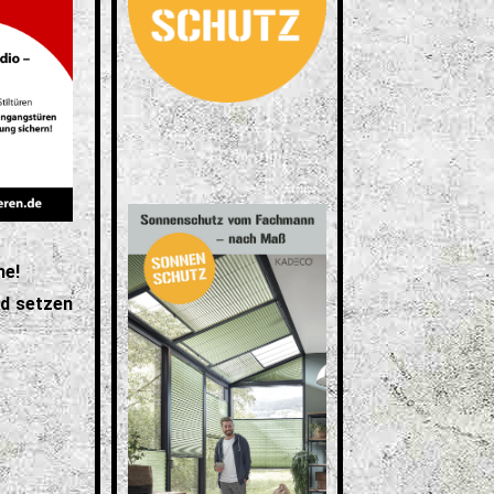
he!
nd setzen