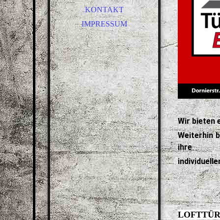
SICHERHEITSTECHNIK
KONTAKT
INSEKTENSCHUTZ
IMPRESSUM
SONNENSCHUTZ
INNENTÜREN
GANZGLASTÜREN
WOHNUNGSEINGANGSTÜ
REN
SCHIEBETÜREN
RENOVIERUNGSELEMENT
Wir bieten 
E
Weiterhin 
RAUMSPARTÜREN
ihre
BESCHLÄGE
individuel
SONDERANFERTIGUNGEN
DICHTUNGEN
LOFTTÜ